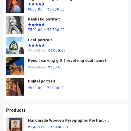
Rated
Price
₹
600.00
–
₹
3,000.00
5.00
out
of 5
range:
Realistic portrait
₹600.00
through
Rated
Price
₹
500.00
–
₹
3,700.00
5.00
out
₹3,000.00
of 5
range:
Leaf portrait
₹500.00
through
Rated
Original
Current
₹
1,500.00
₹
1,000.00
5.00
out
₹3,700.00
of 5
price
price
Pencil carving gift ( revolving dual name)
was:
is:
Original
Current
₹
1,200.00
₹
700.00
₹1,500.00.
₹1,000.00.
price
price
was:
is:
Digital portrait
₹1,200.00.
₹700.00.
Price
₹
600.00
–
₹
3,000.00
range:
₹600.00
through
Products
₹3,000.00
Handmade Wooden Pyrographic Portrait -
Custom Engraved Gift
Price
₹
1,400.00
–
₹
3,400.00