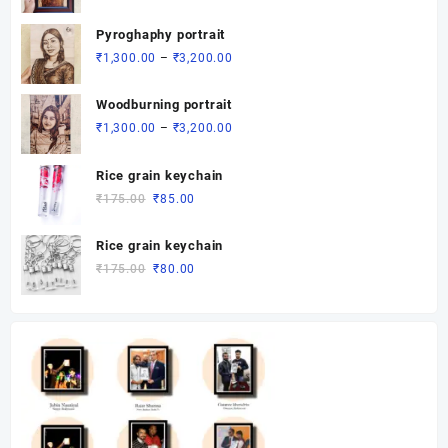
range:
₹1,400.00
Pyroghaphy portrait
through
Price
₹
1,300.00
–
₹
3,200.00
₹3,400.00
range:
₹1,300.00
Woodburning portrait
through
Price
₹
1,300.00
–
₹
3,200.00
₹3,200.00
range:
₹1,300.00
Rice grain keychain
through
Original
Current
₹
175.00
₹
85.00
₹3,200.00
price
price
was:
is:
Rice grain keychain
₹175.00.
₹85.00.
Original
Current
₹
175.00
₹
80.00
price
price
was:
is:
₹175.00.
₹80.00.